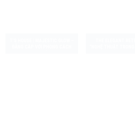
T’S HOUSE | MAJESTIC GLOW –
THE ELEGANT RET
ĐẲNG CẤP VỚI PHONG CÁCH
“NGHỆ THUẬT TRONG 
TỐI GIẢN
HIỆN ĐẠI”