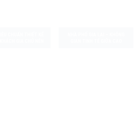
IÊU CHUẨN THIẾT KẾ
NHÀ PHỐ GIA LAI – KHÔNG
KHÁCH GIA CHỦ NÊN
GIAN TINH TẾ GIỮA CAO
BIẾT
NGUYÊN XANH MÁT