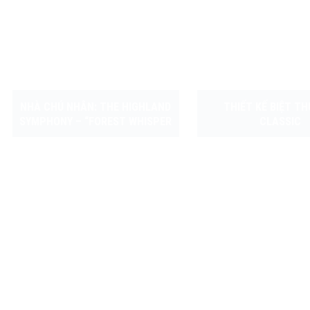
NHÀ CHÚ NHÂN: THE HIGHLAND
THIẾT KẾ BIỆT T
SYMPHONY – “FOREST WHISPER
CLASSIC
VILLA”- BẢN GIAO HƯỞNG KIẾN
TRÚC GIỮA LÒNG CAO NGUYÊN
LÂM ĐỒNG