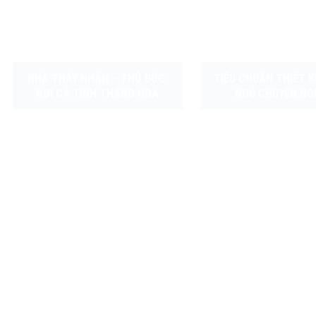
NHÀ THẦY NHÂN – THỦ ĐỨC:
TIÊU CHUẨN THIẾT 
NƠI CÁ TÍNH THĂNG HOA
NGỦ CHUYÊN NG