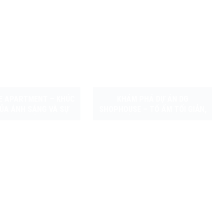
E APARTMENT – KHÚC
KHÁM PHÁ DỰ ÁN DG
ỦA ÁNH SÁNG VÀ SỰ
SHOPHOUSE – TỔ ẤM TỐI GIẢN,
TINH TẾ
TINH TẾ VÀ HIỆN ĐẠI DO FACO
DESIGN & BUILD THỰC HIỆN