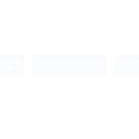
ARK QUẬN
VŨ ĐIỆU TĨNH LẶNG CỦA CLOUD
SERENAD
UXURY”
DANCER – MÀU CỦA NĂM 2026
NHẠC C
 XÚC