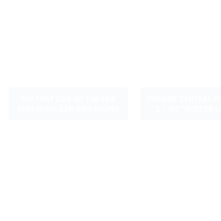
NỘI THẤT CĂN HỘ THE SILK
VINHOME CENTRAL P
SYMPHONY: BẢN GIAO HƯỞNG
2 – KHI “MODERN L
CỦA SỰ TINH KHÔI
CHẠM ĐẾN CẢM