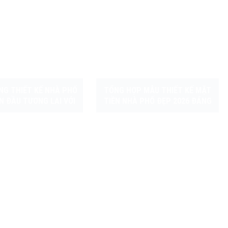
NG THIẾT KẾ NHÀ PHỐ
TỔNG HỢP MẪU THIẾT KẾ MẶT
ÓN ĐẦU TƯƠNG LAI VỚI
TIỀN NHÀ PHỐ ĐẸP 2026 ĐÁNG
GIAN ĐẸP VÀ TỐI ƯU
XEM NHẤT
CÔNG NĂNG