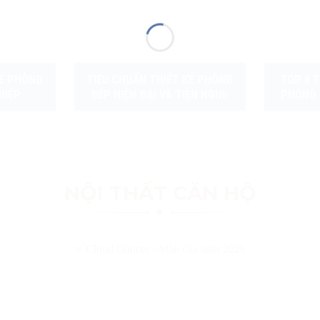
KẾ PHÒNG
TIÊU CHUẨN THIẾT KẾ PHÒNG
TOP 8 T
HIỆP
BẾP HIỆN ĐẠI VÀ TIỆN NGHI:
PHÒNG 
CẨM NANG TOÀN DIỆN TỪ FACO
DESIGN & BUILD
NỘI THẤT CĂN HỘ