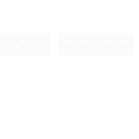
LISM VÀ MODERN: SO
XU HƯỚNG THIẾT KẾ NỘI THẤT
 TIẾT, NÊN LỰA CHỌN
2026
ONG CÁCH NÀO?