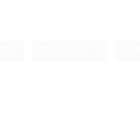
HỰ NEO
THIẾT KẾ NỘI THẤT BIỆT THỰ
THIẾT K
ĐẲNG CẤP