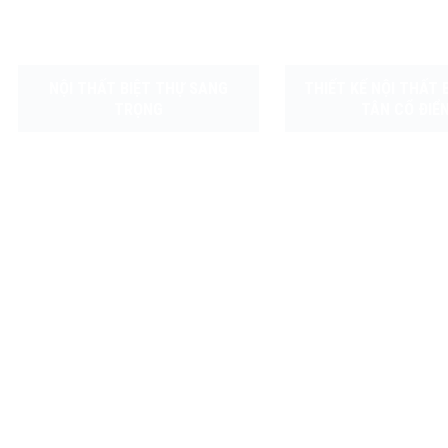
NỘI THẤT BIỆT THỰ SANG
THIẾT KẾ NỘI THẤT 
TRỌNG
TÂN CỔ ĐIỂ