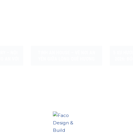
RY – NỘI
TỊNH AN HOUSE – VỀ NƠI AN
5 XU HƯỚ
G AN VỚI
YÊN GIỮA LÒNG QUÊ HƯƠNG
2026: Đ
ÁNH SÁNG
KHÔNG 
HỆ