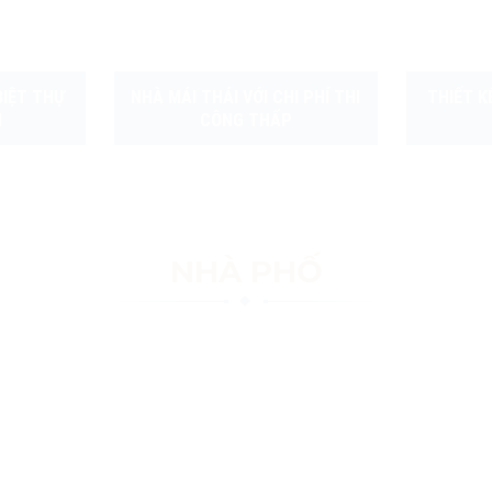
BIỆT THỰ
NHÀ MÁI THÁI VỚI CHI PHÍ THI
THIẾT K
N
CÔNG THẤP
NHÀ PHỐ