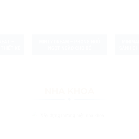
REAT –
MINTY DREAM – PHÒNG NGỦ
MINIMA
THIẾT KẾ
NGỌT NGÀO CHO BÉ
SÁNH CHI
PH
NHA KHOA