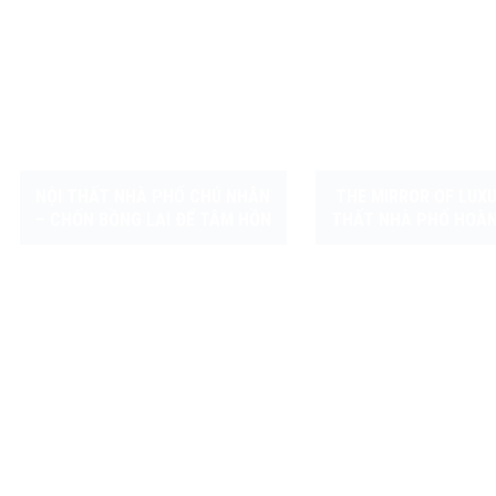
NỘI THẤT NHÀ PHỐ CHÚ NHÂN
THE MIRROR OF LUXU
– CHỐN BỒNG LAI ĐỂ TÂM HỒN
THẤT NHÀ PHỐ HOÀN
NEO ĐẬU
SỰ GIAO THOA CỦA 
VÀ CÔNG NG