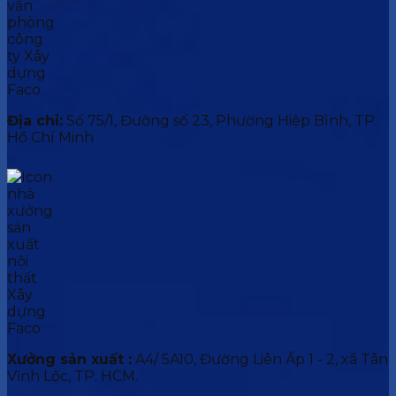
Địa chỉ:
Số 75/1, Đường số 23, Phường Hiệp Bình, TP.
Hồ Chí Minh
Xưởng sản xuất :
A4/ 5A10, Đường Liên Ấp 1 - 2, xã Tân
Vĩnh Lộc, TP. HCM.