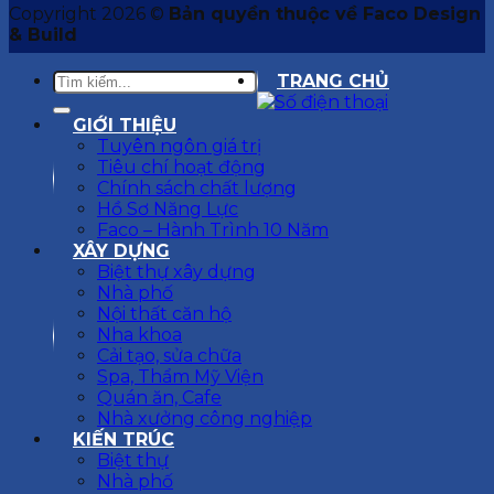
Copyright 2026 ©
Bản quyền thuộc về Faco Design
& Build
TRANG CHỦ
GIỚI THIỆU
Tuyên ngôn giá trị
Tiêu chí hoạt động
Chính sách chất lượng
Hồ Sơ Năng Lực
Faco – Hành Trình 10 Năm
XÂY DỰNG
Biệt thự xây dựng
Nhà phố
Nội thất căn hộ
Nha khoa
Cải tạo, sửa chữa
Spa, Thẩm Mỹ Viện
Quán ăn, Cafe
Nhà xưởng công nghiệp
KIẾN TRÚC
Biệt thự
Nhà phố