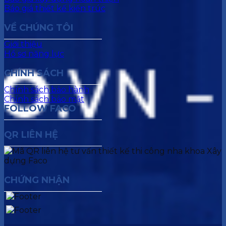
Báo giá thiết kế kiến trúc
VỀ CHÚNG TÔI
Giới thiệu
Hồ sơ năng lực
CHÍNH SÁCH
Chính sách bảo hành
Chính sách bảo mật
FOLLOW FACO
QR LIÊN HỆ
CHỨNG NHẬN