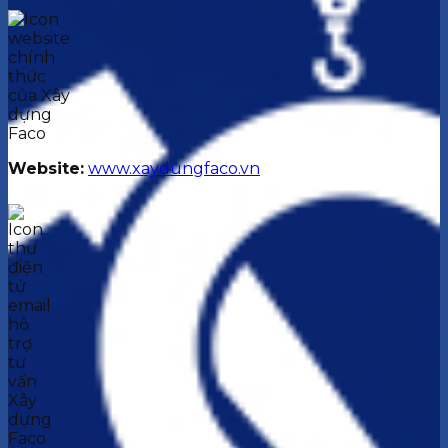
Website:
www.xaydungfaco.vn