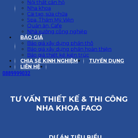
Nội thất căn hộ
Nha khoa
Cải tạo, sửa chữa
Spa, Thẩm Mỹ Viện
Quán ăn, Cafe
Nhà xưởng công nghiệp
BÁO GIÁ
Báo giá xây dựng phần thô
Báo giá xây dựng phần hoàn thiện
Báo giá thiết kế kiến trúc
CHIA SẺ KINH NGHIỆM
TUYỂN DỤNG
LIÊN HỆ
0889999032
TƯ VẤN THIẾT KẾ & THI CÔNG
NHA KHOA FACO
DỰ ÁN TIÊU BIỂU