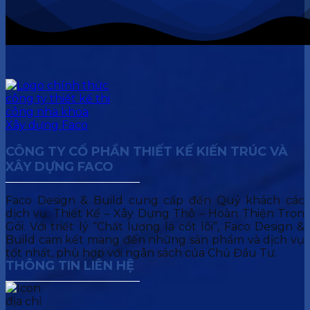
CÔNG TY CỔ PHẦN THIẾT KẾ KIẾN TRÚC VÀ
XÂY DỰNG FACO
Faco Design & Build cung cấp đến Quý khách các
dịch vụ: Thiết Kế – Xây Dựng Thô – Hoàn Thiện Trọn
Gói. Với triết lý “Chất lượng là cốt lõi”, Faco Design &
Build cam kết mang đến những sản phẩm và dịch vụ
tốt nhất, phù hợp với ngân sách của Chủ Đầu Tư.
THÔNG TIN LIÊN HỆ