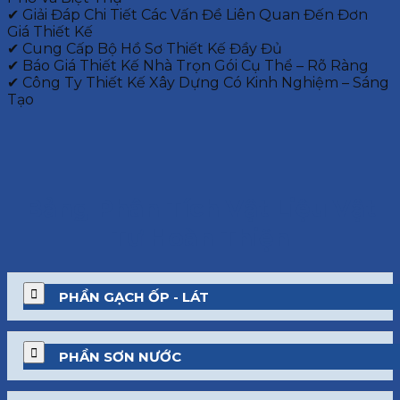
✔ Giải Đáp Chi Tiết Các Vấn Đề Liên Quan Đến Đơn
Giá Thiết Kế
✔ Cung Cấp Bộ Hồ Sơ Thiết Kế Đầy Đủ
✔ Báo Giá Thiết Kế Nhà Trọn Gói Cụ Thể – Rõ Ràng
✔ Công Ty Thiết Kế Xây Dựng Có Kinh Nghiệm – Sáng
Tạo
Bảng Phân Tích Vật Liệu Vật
Tư Hoàn Thiện
PHẦN GẠCH ỐP - LÁT
PHẦN SƠN NƯỚC