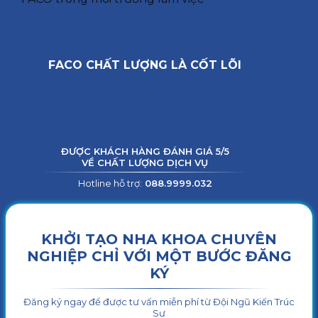
FACO CHẤT LƯỢNG LÀ CỐT LÕI
ĐƯỢC KHÁCH HÀNG ĐÁNH GIÁ 5/5
VỀ CHẤT LƯỢNG DỊCH VỤ
Hotline hỗ trợ:
088.9999.032
KHỞI TẠO NHA KHOA CHUYÊN
NGHIỆP CHỈ VỚI MỘT BƯỚC ĐĂNG
KÝ
Đăng ký ngay để được tư vấn miễn phí từ Đội Ngũ Kiến Trúc
Sư