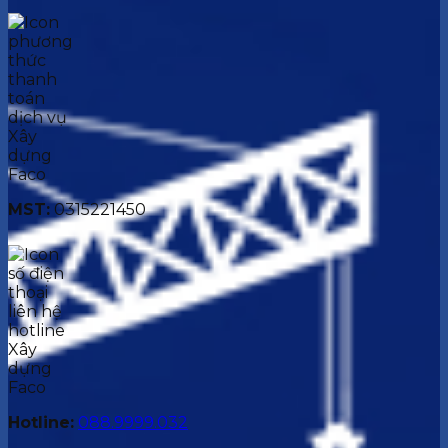
MST:
0315221450
Hotline:
088.9999.032