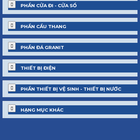
PHẦN CỬA ĐI - CỬA SỔ
PHẦN CẦU THANG
PHẦN ĐÁ GRANIT
THIẾT BỊ ĐIỆN
PHẦN THIẾT BỊ VỆ SINH - THIẾT BỊ NƯỚC
HẠNG MỤC KHÁC