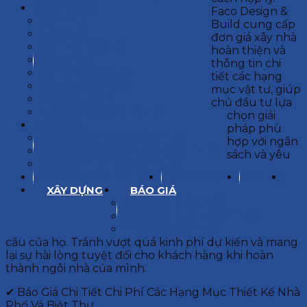
KIẾN TRÚC
Faco Design &
BIỆT THỰ
Build cung cấp
NHÀ PHỐ
đơn giá xây nhà
NỘI THẤT CĂN HỘ
hoàn thiện và
NHA KHOA
thông tin chi
CẢI TẠO, SỬA CHỮA
tiết các hạng
SPA, THẨM MỸ VIỆN
mục vật tư, giúp
QUÁN ĂN, CAFE
chủ đầu tư lựa
NHÀ XƯỞNG CÔNG NGHIỆP
chọn giải
BÁO GIÁ
pháp phù
BÁO GIÁ XÂY DỰNG PHẦN THÔ
hợp với ngân
BÁO GIÁ XÂY DỰNG PHẦN HOÀN THIỆN
sách và yêu
BÁO GIÁ THIẾT KẾ KIẾN TRÚC
CHIA SẺ KINH NGHIỆM
TUYỂN DỤNG
LIÊN HỆ
XÂY DỰNG
BÁO GIÁ
XÂY DỰNG PHẦN THÔ
XÂY DỰNG PHẦN HOÀN THIỆN
THIẾT KẾ KIẾN TRÚC
cầu của họ. Tránh vượt quá kinh phí dự kiến và mang
lại sự hài lòng tuyệt đối cho khách hàng khi hoàn
thành ngôi nhà của mình.
✔ Báo Giá Chi Tiết Chi Phí Các Hạng Mục Thiết Kế Nhà
Phố Và Biệt Thự